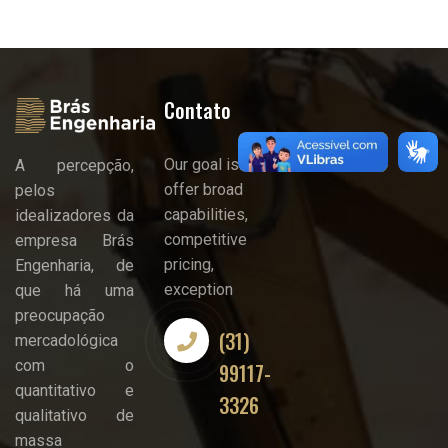
Contato
Our goal is to
A percepção,
offer broad
pelos
capabilities,
idealizadores da
competitive
empresa Brás
pricing,
Engenharia, de
exception
que há uma
preocupação
(31)
mercadológica
com o
99117-
quantitativo e
3326
qualitativo de
massa