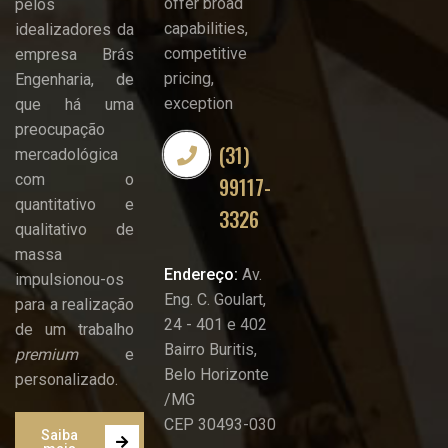
offer broad
pelos
capabilities,
idealizadores da
competitive
empresa Brás
pricing,
Engenharia, de
exception
que há uma
preocupação
(31)
mercadológica
com o
99117-
quantitativo e
3326
qualitativo de
massa
Endereço:
Av.
impulsionou-os
Eng. C. Goulart,
para a realização
24 - 401 e 402
de um trabalho
Bairro Buritis,
premium
e
Belo Horizonte
personalizado.
/MG
CEP 30493-030
Saiba