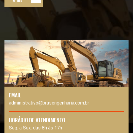
mais
EMAIL
administrativo@brasengenharia.com.br
HORÁRIO DE ATENDIMENTO
Seg. a Sex. das 8h às 17h