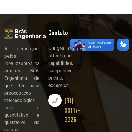
Contato
Our goal is to
A percepção,
offer broad
pelos
capabilities,
idealizadores da
competitive
empresa Brás
pricing,
Engenharia, de
exception
que há uma
preocupação
(31)
mercadológica
com o
99117-
quantitativo e
3326
qualitativo de
massa