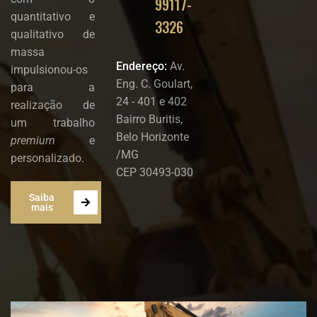
99117-
quantitativo e
3326
qualitativo de
massa
Endereço:
Av.
impulsionou-os
Eng. C. Goulart,
para a
24 - 401 e 402
realização de
Bairro Buritis,
um trabalho
Belo Horizonte
premium
e
/MG
personalizado.
CEP 30493-030
Saiba
mais