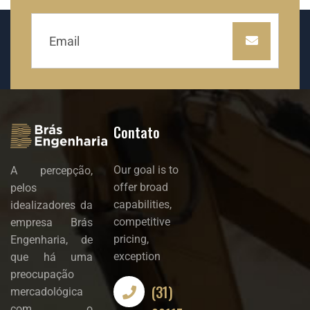
Contato
Our goal is to
A percepção,
offer broad
pelos
capabilities,
idealizadores da
competitive
empresa Brás
pricing,
Engenharia, de
exception
que há uma
preocupação
(31)
mercadológica
com o