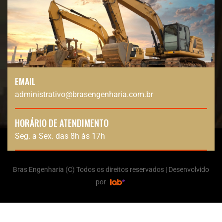
EMAIL
administrativo@brasengenharia.com.br
HORÁRIO DE ATENDIMENTO
Seg. a Sex. das 8h às 17h
Bras Engenharia (C) Todos os direitos reservados | Desenvolvido
por